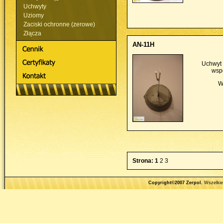
Uchwyty
Uziomy
Zaciski ochronne (zerowe)
Złącza
AN-11H
Uchwyt
wsp
W
Strona:
1
2
3
Copyright©2007 Zerpol.
Wszelkie