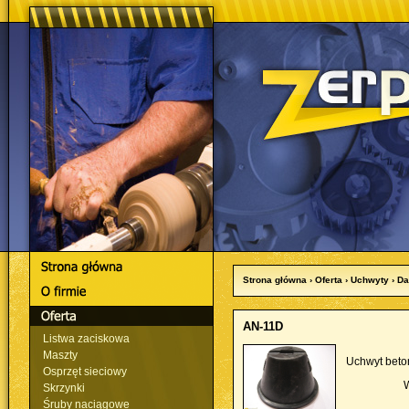
Strona główna
› Oferta › Uchwyty › 
AN-11D
Listwa zaciskowa
Maszty
Uchwyt beto
Osprzęt sieciowy
Skrzynki
Śruby naciągowe